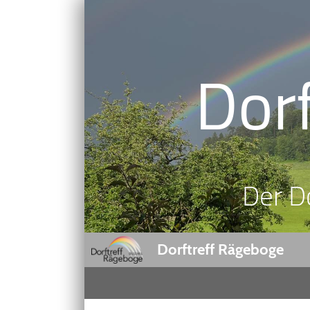
Dor
Der D
Dorftreff Rägeboge