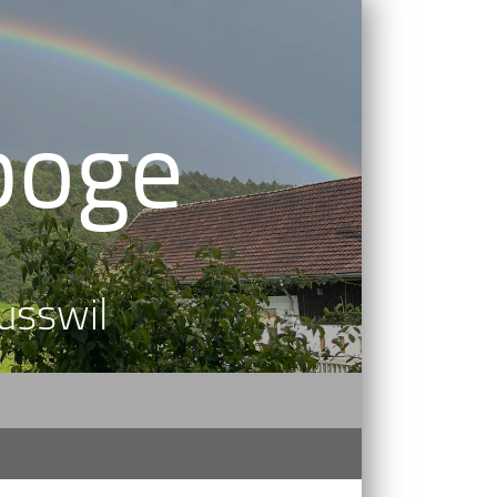
boge
usswil