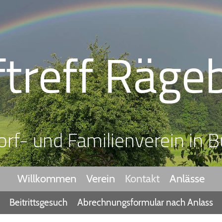
ftreff Räge
orf- und Familienverein in B
Willkommen
Verein
Kontakt
Anlässe
Beitrittsgesuch
Abrechnungsformular nach Anlass