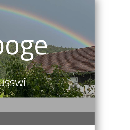
boge
usswil