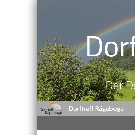
Dor
Der D
Dorftreff Rägeboge