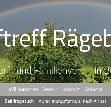
ftreff Räge
orf- und Familienverein in B
Willkommen
Verein
Kontakt
Anlässe
Beitrittsgesuch
Abrechnungsformular nach Anlass